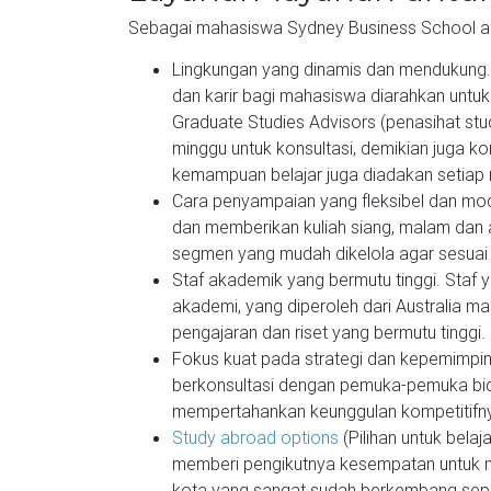
Sebagai mahasiswa Sydney Business School an
Lingkungan yang dinamis dan mendukung.
dan karir bagi mahasiswa diarahkan untu
Graduate Studies Advisors (penasihat stu
minggu untuk konsultasi, demikian juga 
kemampuan belajar juga diadakan setiap
Cara penyampaian yang fleksibel dan mod
dan memberikan kuliah siang, malam dan 
segmen yang mudah dikelola agar sesuai
Staf akademik yang bermutu tinggi. Staf y
akademi, yang diperoleh dari Australia m
pengajaran dan riset yang bermutu tinggi.
Fokus kuat pada strategi dan kepemimpi
berkonsultasi dengan pemuka-pemuka bidang
mempertahankan keunggulan kompetitifnya
Study abroad options
(Pilihan untuk belajar
memberi pengikutnya kesempatan untuk 
kota yang sangat sudah berkembang sepert