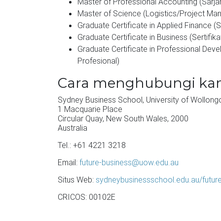
Master of Professional Accounting (Sarjan
Master of Science (Logistics/Project Ma
Graduate Certificate in Applied Finance 
Graduate Certificate in Business (Sertifik
Graduate Certificate in Professional De
Profesional)
Cara menghubungi ka
Sydney Business School, University of Wollong
1 Macquarie Place
Circular Quay, New South Wales, 2000
Australia
Tel.: +61 4221 3218
Email:
future-business@uow.edu.au
Situs Web:
sydneybusinessschool.edu.au/futur
CRICOS: 00102E