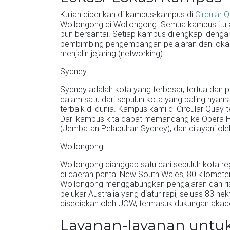
Kuliah diberikan di kampus-kampus di
Circular 
Wollongong di Wollongong. Semua kampus itu a
pun bersantai. Setiap kampus dilengkapi denga
pembimbing pengembangan pelajaran dan lokak
menjalin jejaring (networking).
Sydney
Sydney adalah kota yang terbesar, tertua dan pa
dalam satu dari sepuluh kota yang paling nyama
terbaik di dunia. Kampus kami di Circular Quay t
Dari kampus kita dapat memandang ke Opera 
(Jembatan Pelabuhan Sydney), dan dilayani oleh 
Wollongong
Wollongong dianggap satu dari sepuluh kota reg
di daerah pantai New South Wales, 80 kilomet
Wollongong menggabungkan pengajaran dan ris
belukar Australia yang diatur rapi, seluas 83 he
disediakan oleh UOW, termasuk dukungan akademi
Layanan-layanan untu