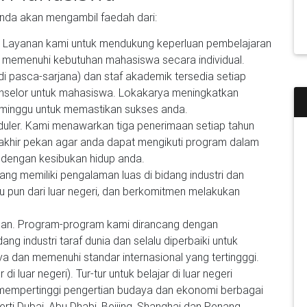
da akan mengambil faedah dari:
 Layanan kami untuk mendukung keperluan pembelajaran
k memenuhi kebutuhan mahasiswa secara individual.
di pasca-sarjana) dan staf akademik tersedia setiap
konselor untuk mahasiswa. Lokakarya meningkatkan
 minggu untuk memastikan sukses anda.
uler. Kami menawarkan tiga penerimaan setiap tahun
akhir pekan agar anda dapat mengikuti program dalam
 dengan kesibukan hidup anda.
ang memiliki pengalaman luas di bidang industri dan
au pun dari luar negeri, dan berkomitmen melakukan
nan. Program-program kami dirancang dengan
 industri taraf dunia dan selalu diperbaiki untuk
 dan memenuhi standar internasional yang tertingggi.
 di luar negeri). Tur-tur untuk belajar di luar negeri
mempertinggi pengertian budaya dan ekonomi berbagai
i Dubai, Abu Dhabi, Beijing, Shanghai dan Penang.