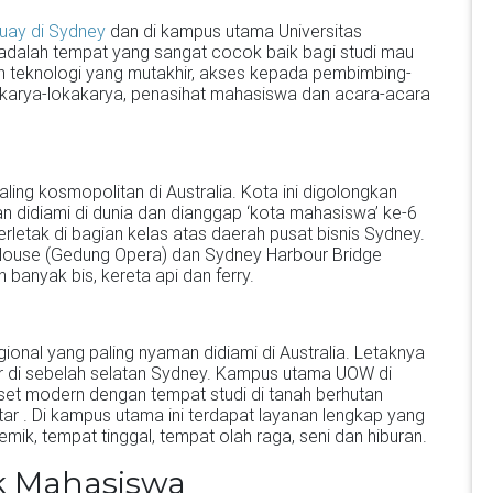
Quay di Sydney
dan di kampus utama Universitas
dalah tempat yang sangat cocok baik bagi studi mau
n teknologi yang mutakhir, akses kepada pembimbing-
arya-lokakarya, penasihat mahasiswa dan acara-acara
ling kosmopolitan di Australia. Kota ini digolongkan
n didiami di dunia dan dianggap ‘kota mahasiswa’ ke-6
erletak di bagian kelas atas daerah pusat bisnis Sydney.
House (Gedung Opera) dan Sydney Harbour Bridge
banyak bis, kereta api dan ferry.
ional yang paling nyaman didiami di Australia. Letaknya
er di sebelah selatan Sydney. Kampus utama UOW di
et modern dengan tempat studi di tanah berhutan
ktar . Di kampus utama ini terdapat layanan lengkap yang
k, tempat tinggal, tempat olah raga, seni dan hiburan.
k Mahasiswa