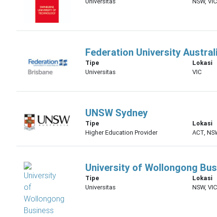
Universitas
NSW, VI
Federation University Austral
Tipe
Lokasi
Universitas
VIC
UNSW Sydney
Tipe
Lokasi
Higher Education Provider
ACT, NS
University of Wollongong Bu
Tipe
Lokasi
Universitas
NSW, VI