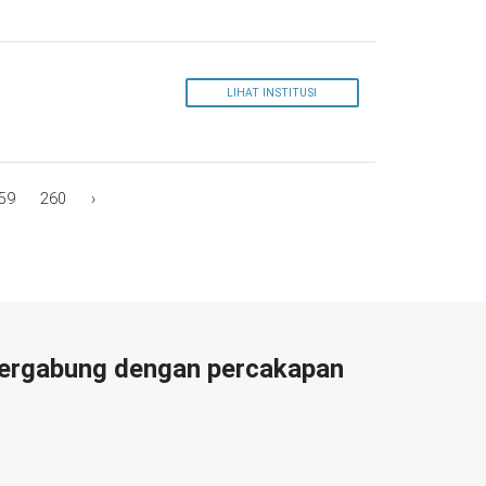
LIHAT INSTITUSI
C
59
260
›
ergabung dengan percakapan