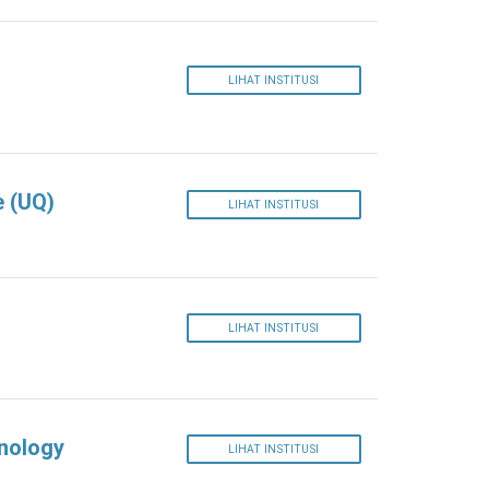
LIHAT INSTITUSI
e (UQ)
LIHAT INSTITUSI
LIHAT INSTITUSI
hnology
LIHAT INSTITUSI