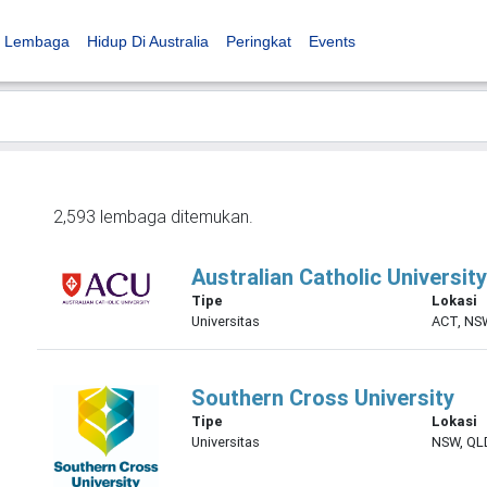
Lembaga
Hidup Di Australia
Peringkat
Events
2,593 lembaga ditemukan.
Australian Catholic Universit
Tipe
Lokasi
Universitas
ACT, NSW
Southern Cross University
Tipe
Lokasi
Universitas
NSW, QLD