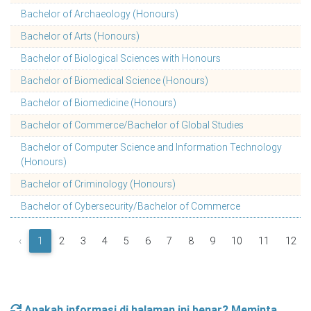
Bachelor of Archaeology (Honours)
Bachelor of Arts (Honours)
Bachelor of Biological Sciences with Honours
Bachelor of Biomedical Science (Honours)
Bachelor of Biomedicine (Honours)
Bachelor of Commerce/Bachelor of Global Studies
Bachelor of Computer Science and Information Technology
(Honours)
Bachelor of Criminology (Honours)
Bachelor of Cybersecurity/Bachelor of Commerce
‹
1
2
3
4
5
6
7
8
9
10
11
12
Apakah informasi di halaman ini benar? Meminta