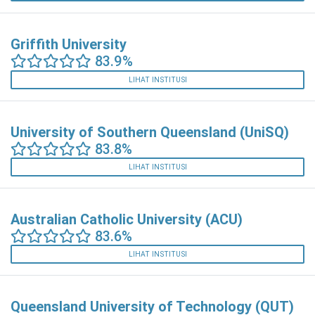
Griffith University
83.9%
LIHAT INSTITUSI
University of Southern Queensland (UniSQ)
83.8%
LIHAT INSTITUSI
Australian Catholic University (ACU)
83.6%
LIHAT INSTITUSI
Queensland University of Technology (QUT)