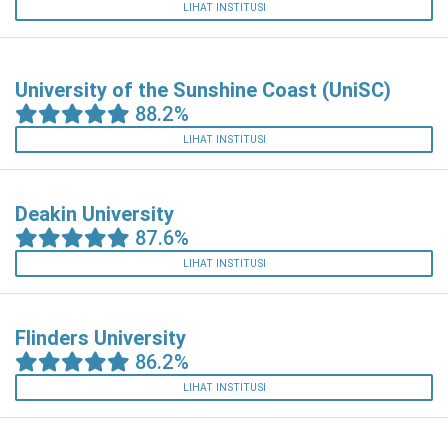
LIHAT INSTITUSI
University of the Sunshine Coast (UniSC)
88.2%
LIHAT INSTITUSI
Deakin University
87.6%
LIHAT INSTITUSI
Flinders University
86.2%
LIHAT INSTITUSI