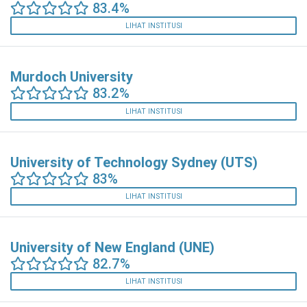
83.4%
LIHAT INSTITUSI
Murdoch University
83.2%
LIHAT INSTITUSI
University of Technology Sydney (UTS)
83%
LIHAT INSTITUSI
University of New England (UNE)
82.7%
LIHAT INSTITUSI