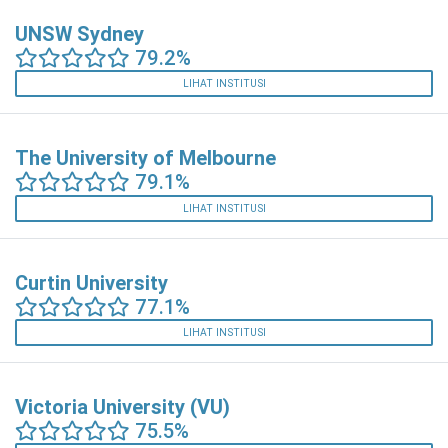
UNSW Sydney
79.2%
LIHAT INSTITUSI
The University of Melbourne
79.1%
LIHAT INSTITUSI
Curtin University
77.1%
LIHAT INSTITUSI
Victoria University (VU)
75.5%