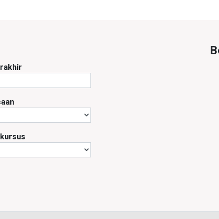
B
rakhir
saan
 kursus