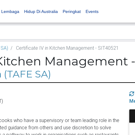
Lembaga
Hidup Di Australia
Peringkat
Events
 SA)
Certificate IV in Kitchen Management - SIT40521
n Kitchen Management -
a (TAFE SA)
T)
Me
d cooks who have a supervisory or team leading role in the
ited guidance from others and use discretion to solve
s a pathway to work in organisations such as restaurants,