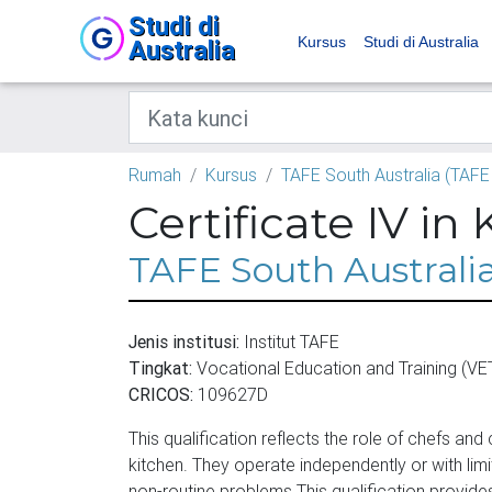
Studi di
Kursus
Studi di Australia
Australia
Rumah
Kursus
TAFE South Australia (TAFE
Certificate IV i
TAFE South Australi
Jenis institusi:
Institut TAFE
Tingkat:
Vocational Education and Training (VE
CRICOS:
109627D
This qualification reflects the role of chefs an
kitchen. They operate independently or with lim
non-routine problems.This qualification provide